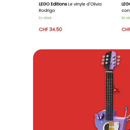
LEGO Editions
Le vinyle d'Olivia
LEG
Rodrigo
conc
En stock
En st
CHF 34.50
CHF