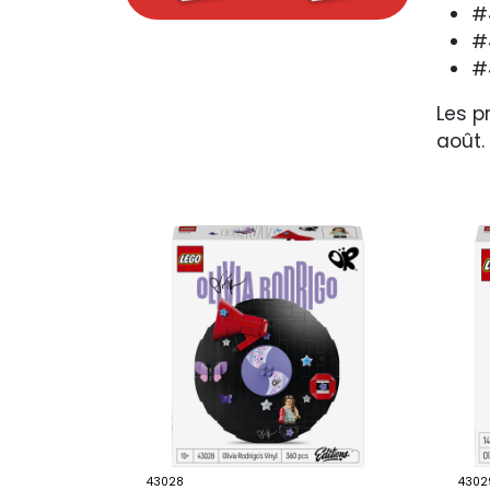
#
#
#
Les p
août.
43028
4302