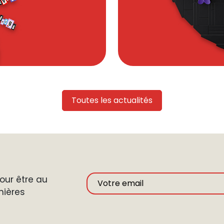
Toutes les actualités
ur être au
nières