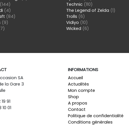
(144)
Technic
(110)
di
(4)
The Legend of Zelda
(1)
aft
(84)
Trolls
(6)
s
(9)
Vidiyo
(10)
(7)
Wicked
(6)
ACT
INFORMATIONS
Occasion SA
Accueil
de la Gare 3
Actualités
lle
Mon compte
Shop
 19 91
A propos
 10 01
Contact
Politique de confidentialité
Conditions générales