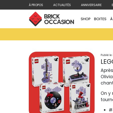
À PROPOS
ACTUALITÉS
ANNIVERSAIRE
SHOP
BOITES
À
Publié le
LEG
Après
Olivi
chant
On y 
tourné
#