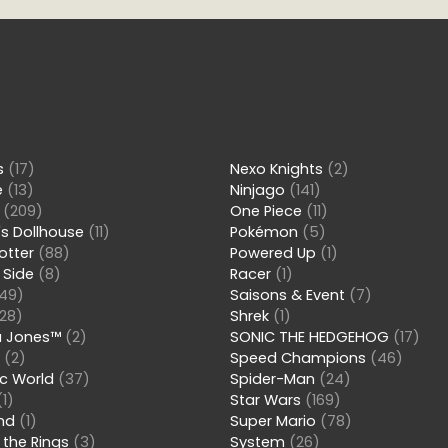
ns
(17)
Nexo Knights
(2)
e
(13)
Ninjago
(141)
s
(209)
One Piece
(11)
s Dollhouse
(11)
Pokémon
(5)
Potter
(88)
Powered Up
(1)
 Side
(8)
Racer
(1)
49)
Saisons & Event
(7)
28)
Shrek
(1)
a Jones™
(2)
SONIC THE HEDGEHOG
(17)
s
(2)
Speed Champions
(46)
ic World
(37)
Spider-Man
(24)
(1)
Star Wars
(169)
and
(1)
Super Mario
(78)
 the Rings
(3)
System
(26)