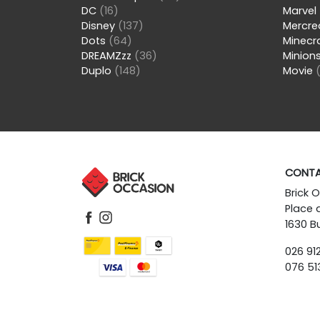
DC
(16)
Marvel
Disney
(137)
Mercre
Dots
(64)
Minecr
DREAMZzz
(36)
Minion
Duplo
(148)
Movie
CONT
Brick 
Place 
1630 Bu
026 912
076 513