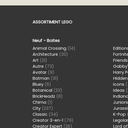
ASSORTIMENT LEGO
Neuf - Boites
Animal Crossing
(14)
Editio
Architecture
(20)
Fortnit
Art
(21)
Friend
Autre
(73)
Gabby'
Avatar
(9)
Harry 
Batman
(31)
Hidden
Bluey
(6)
Icons
(
Botanical
(23)
Ideas
(
BrickHeadz
(8)
Indian
Chima
(1)
Junior
City
(237)
Jurass
Classic
(34)
K-Pop
Creator 3-en-1
(79)
Legol
Creator Expert
(26)
Lord of