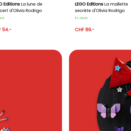
O Editions
La lune de
LEGO Editions
La mallette
ert d'Olivia Rodrigo
secrète d'Olivia Rodrigo
ock
En stock
 54.-
CHF 89.-