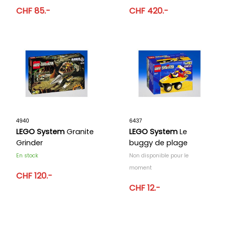
CHF 85.-
CHF 420.-
4940
6437
LEGO System
Granite
LEGO System
Le
Grinder
buggy de plage
En stock
Non disponible pour le
moment
CHF 120.-
CHF 12.-