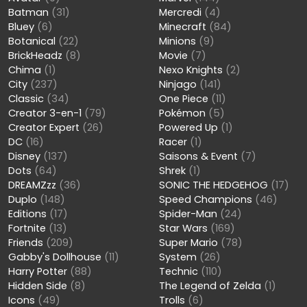
Batman
(31)
Mercredi
(4)
Bluey
(6)
Minecraft
(84)
Botanical
(22)
Minions
(9)
BrickHeadz
(8)
Movie
(7)
Chima
(1)
Nexo Knights
(2)
City
(237)
Ninjago
(141)
Classic
(34)
One Piece
(11)
Creator 3-en-1
(79)
Pokémon
(5)
Creator Expert
(26)
Powered Up
(1)
DC
(16)
Racer
(1)
Disney
(137)
Saisons & Event
(7)
Dots
(64)
Shrek
(1)
DREAMZzz
(36)
SONIC THE HEDGEHOG
(17)
Duplo
(148)
Speed Champions
(46)
Editions
(17)
Spider-Man
(24)
Fortnite
(13)
Star Wars
(169)
Friends
(209)
Super Mario
(78)
Gabby's Dollhouse
(11)
System
(26)
Harry Potter
(88)
Technic
(110)
Hidden Side
(8)
The Legend of Zelda
(1)
Icons
(49)
Trolls
(6)