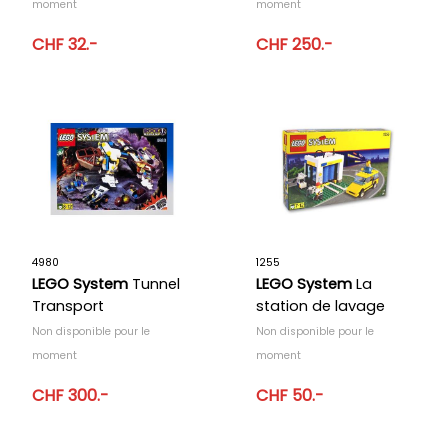
moment
moment
CHF 32.-
CHF 250.-
4980
1255
LEGO System
Tunnel
LEGO System
La
Transport
station de lavage
shell
Non disponible pour le
Non disponible pour le
moment
moment
CHF 300.-
CHF 50.-