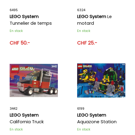
ACTUALITÉS
6495
6324
ANNIVERSAIRE
LEGO System
LEGO System
Le
Tunnelier de temps
motard
BONS CADEAUX
En stock
En stock
CONTACT
CHF 50.-
CHF 25.-
3442
6199
LEGO System
LEGO System
California Truck
Aquazone Station
d'hydro-cristallisation
En stock
En stock