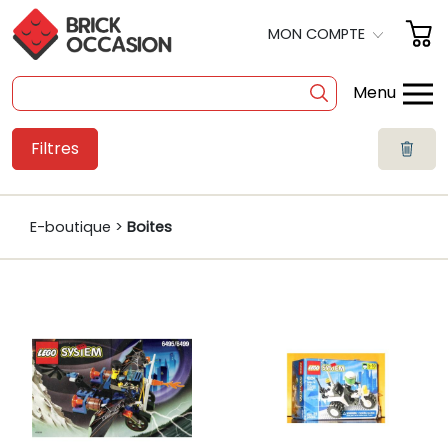
MON COMPTE
Menu
Filtres
SHOP
BOITES
E-boutique >
Boites
À LA PIÈCE
OCCASION
POLYBAG
PRODUITS DÉRIVÉS
A PROPOS