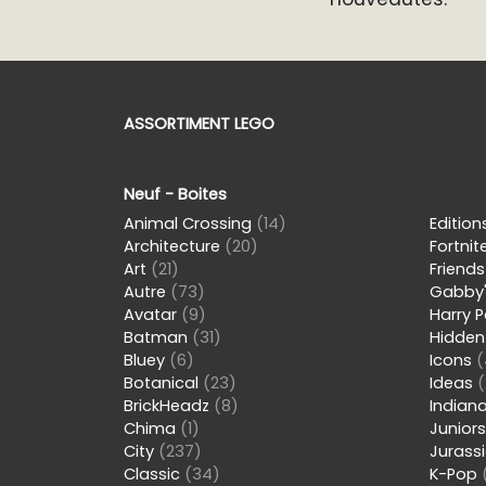
ASSORTIMENT LEGO
Neuf - Boites
Animal Crossing
(14)
Editio
Architecture
(20)
Fortnit
Art
(21)
Friend
Autre
(73)
Gabby'
Avatar
(9)
Harry 
Batman
(31)
Hidden
Bluey
(6)
Icons
(
Botanical
(23)
Ideas
(
BrickHeadz
(8)
Indian
Chima
(1)
Junior
City
(237)
Jurass
Classic
(34)
K-Pop