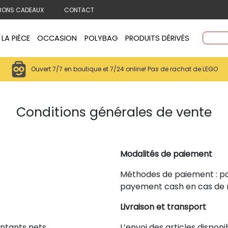
BONS CADEAUX
CONTACT
 LA PIÈCE
OCCASION
POLYBAG
PRODUITS DÉRIVÉS
Ouvert 7/7 en boutique et 7/24 online! Pas de rachat de LEGO
Conditions générales de vente
Modalités de paiement
Méthodes de paiement : pa
payement cash en cas de r
Livraison et transport
ontants nets.
L’envoi des articles dispon