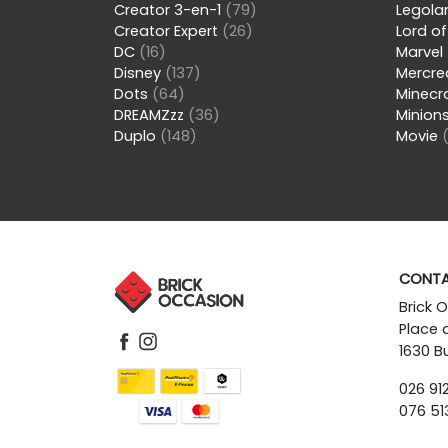
Creator 3-en-1
(79)
Legol
Creator Expert
(26)
Lord of
DC
(16)
Marvel
Disney
(137)
Mercre
Dots
(64)
Minecr
DREAMZzz
(36)
Minion
Duplo
(148)
Movie
CONT
Brick 
Place 
1630 Bu
026 912
076 513