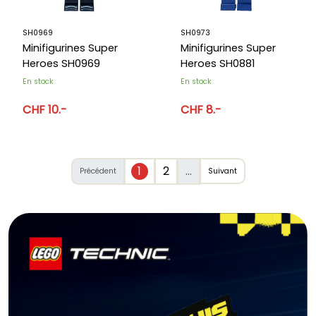
SH0969
SH0973
Minifigurines Super
Minifigurines Super
Heroes SH0969
Heroes SH0881
En stock
En stock
CHF 10.-
CHF 8.-
1
2
...
Précédent
Suivant