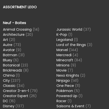
ASSORTIMENT LEGO
Neuf - Boites
Animal Crossing
(14)
Jurassic World
(37)
Architecture
(20)
K-Pop
(1)
Art
(21)
Legoland
(1)
Autre
(73)
Lord of the Rings
(3)
Avatar
(9)
Marvel
(144)
Batman
(31)
Mercredi
(4)
Bluey
(6)
Minecraft
(84)
Botanical
(23)
Minions
(9)
BrickHeadz
(8)
Movie
(7)
Chima
(1)
Nexo Knights
(2)
City
(237)
Ninjago
(141)
Classic
(34)
One Piece
(11)
Creator 3-en-1
(79)
Pokémon
(5)
Creator Expert
(26)
Powered Up
(1)
DC
(16)
Racer
(1)
Disney
(137)
Saisons & Event
(7)