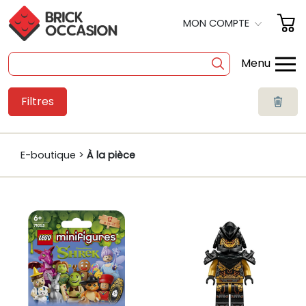
MON COMPTE
Menu
Filtres
SHOP
BOITES
E-boutique >
À la pièce
À LA PIÈCE
OCCASION
POLYBAG
PRODUITS DÉRIVÉS
A PROPOS