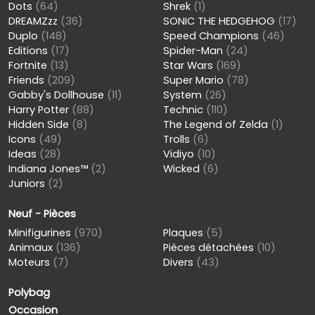
Dots
(64)
Shrek
(1)
DREAMZzz
(36)
SONIC THE HEDGEHOG
(17)
Duplo
(148)
Speed Champions
(46)
Editions
(17)
Spider-Man
(24)
Fortnite
(13)
Star Wars
(169)
Friends
(209)
Super Mario
(78)
Gabby's Dollhouse
(11)
System
(26)
Harry Potter
(88)
Technic
(110)
Hidden Side
(8)
The Legend of Zelda
(1)
Icons
(49)
Trolls
(6)
Ideas
(28)
Vidiyo
(10)
Indiana Jones™
(2)
Wicked
(6)
Juniors
(2)
Neuf - Pièces
Minifigurines
(970)
Plaques
(5)
Animaux
(136)
Pièces détachées
(10)
Moteurs
(7)
Divers
(43)
Polybag
Occasion