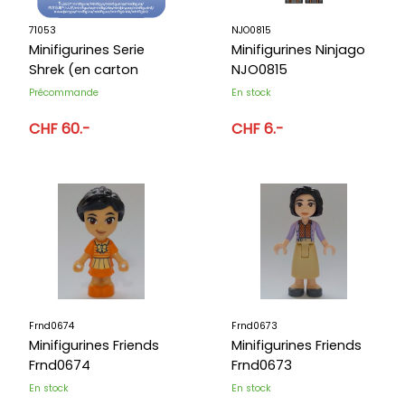
ACTUALITÉS
71053
NJO0815
ANNIVERSAIRE
Minifigurines Serie
Minifigurines Ninjago
Shrek (en carton
NJO0815
BONS CADEAUX
d'origine)
Précommande
En stock
CONTACT
CHF 60.-
CHF 6.-
Frnd0674
Frnd0673
Minifigurines Friends
Minifigurines Friends
Frnd0674
Frnd0673
En stock
En stock