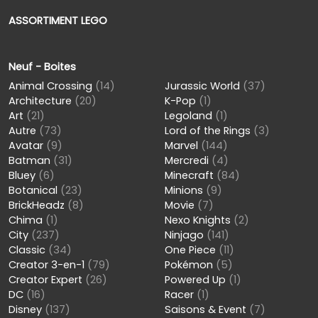
ASSORTIMENT LEGO
Neuf - Boites
Animal Crossing
(14)
Jurassic World
(37)
Architecture
(20)
K-Pop
(1)
Art
(21)
Legoland
(1)
Autre
(73)
Lord of the Rings
(3)
Avatar
(9)
Marvel
(144)
Batman
(31)
Mercredi
(4)
Bluey
(6)
Minecraft
(84)
Botanical
(23)
Minions
(9)
BrickHeadz
(8)
Movie
(7)
Chima
(1)
Nexo Knights
(2)
City
(237)
Ninjago
(141)
Classic
(34)
One Piece
(11)
Creator 3-en-1
(79)
Pokémon
(5)
Creator Expert
(26)
Powered Up
(1)
DC
(16)
Racer
(1)
Disney
(137)
Saisons & Event
(7)