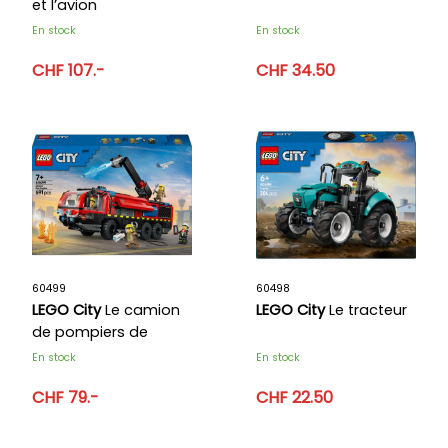
et l’avion
En stock
En stock
CHF 107.-
CHF 34.50
60499
60498
LEGO City
Le camion
LEGO City
Le tracteur
de pompiers de
l'aéroport
En stock
En stock
CHF 79.-
CHF 22.50