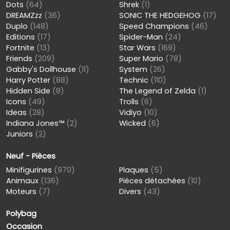
Dots
(64)
Shrek
(1)
DREAMZzz
(36)
SONIC THE HEDGEHOG
(17)
Duplo
(148)
Speed Champions
(46)
Editions
(17)
Spider-Man
(24)
Fortnite
(13)
Star Wars
(169)
Friends
(209)
Super Mario
(78)
Gabby's Dollhouse
(11)
System
(26)
Harry Potter
(88)
Technic
(110)
Hidden Side
(8)
The Legend of Zelda
(1)
Icons
(49)
Trolls
(6)
Ideas
(28)
Vidiyo
(10)
Indiana Jones™
(2)
Wicked
(6)
Juniors
(2)
Neuf - Pièces
Minifigurines
(970)
Plaques
(5)
Animaux
(136)
Pièces détachées
(10)
Moteurs
(7)
Divers
(43)
Polybag
Occasion