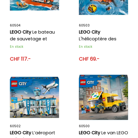
60504
60503
LEGO City
Le bateau
LEGO City
de sauvetage et
L'hélicoptère des
l’hélicoptère des
garde-côtes
En stock
En stock
garde-côtes
CHF 117.-
CHF 69.-
60502
60500
LEGO City
L’aéroport
LEGO City
Le van LEGO