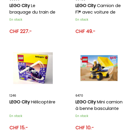
LEGO City
Le
LEGO City
Camion de
braquage du train de
F1® avec voiture de
police
course de F1® Audi
En stock
En stock
CHF 227.-
CHF 49.-
1246
6470
LEGO City
Hélicoptère
LEGO City
Mini camion
à benne basculante
En stock
En stock
CHF 15.-
CHF 10.-