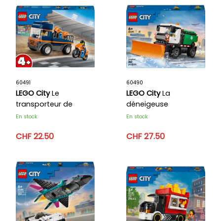
60491
60490
LEGO City
Le
LEGO City
La
transporteur de
déneigeuse
motos
En stock
En stock
CHF 22.50
CHF 27.50