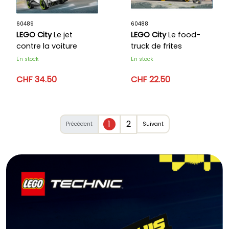
60489
60488
LEGO City
Le jet
LEGO City
Le food-
contre la voiture
truck de frites
En stock
En stock
CHF 34.50
CHF 22.50
1
2
Précédent
Suivant