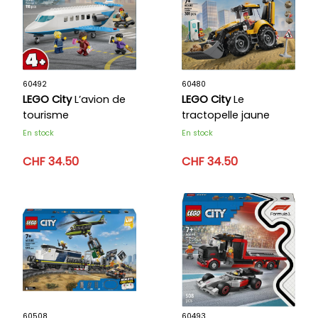
60492
60480
LEGO City
L’avion de
LEGO City
Le
tourisme
tractopelle jaune
En stock
En stock
CHF 34.50
CHF 34.50
60508
60493