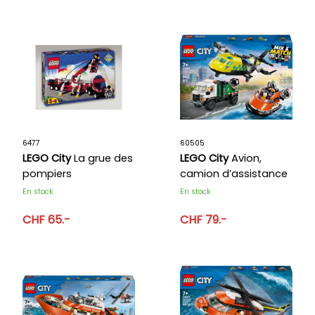
6477
60505
LEGO City
La grue des
LEGO City
Avion,
pompiers
camion d’assistance
et aéroglisseur
En stock
En stock
modulable
CHF 65.-
CHF 79.-