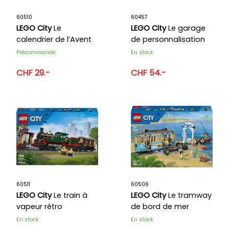
ACTUALITÉS
60510
60457
ANNIVERSAIRE
LEGO City
Le
LEGO City
Le garage
calendrier de l’Avent
de personnalisation
BONS CADEAUX
2026 LEGO City
des voitures de police
Précommande
En stock
CONTACT
CHF 29.-
CHF 54.-
60511
60506
LEGO City
Le train à
LEGO City
Le tramway
vapeur rétro
de bord de mer
En stock
En stock