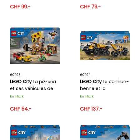
CHF 99.-
CHF 79.-
60496
60494
LEGO City
La pizzeria
LEGO City
Le camion-
et ses véhicules de
benne et la
livraison
chargeuse frontale
En stock
En stock
CHF 54.-
CHF 137.-