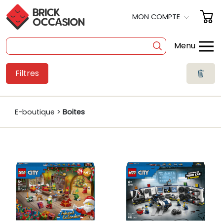
MON COMPTE
Menu
Filtres
SHOP
BOITES
E-boutique >
Boites
À LA PIÈCE
OCCASION
POLYBAG
PRODUITS DÉRIVÉS
A PROPOS