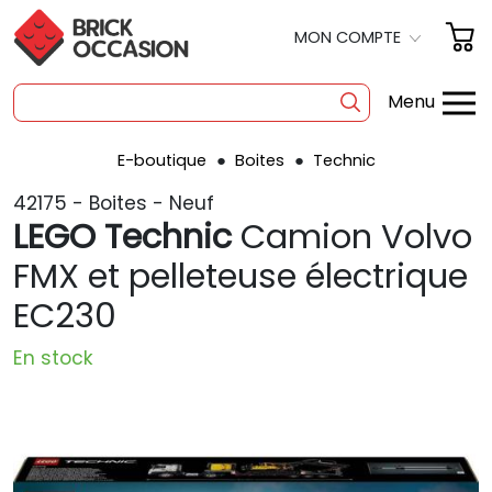
MON COMPTE
Menu
E-boutique
Boites
Technic
SHOP
42175 - Boites - Neuf
BOITES
LEGO Technic
Camion Volvo
À LA PIÈCE
FMX et pelleteuse électrique
EC230
OCCASION
POLYBAG
En stock
PRODUITS DÉRIVÉS
A PROPOS