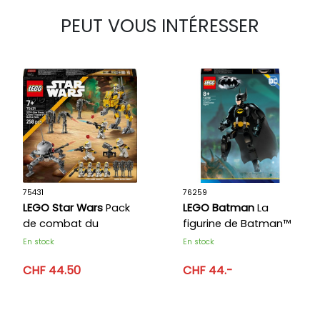
PEUT VOUS INTÉRESSER
75431
76259
LEGO Star Wars
Pack
LEGO Batman
La
de combat du
figurine de Batman™
327ème Corps
En stock
En stock
d'armée
CHF 44.50
CHF 44.-