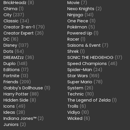
BrickHeadz
(8)
Movie
(7)
Chima
(1)
Nexo Knights
(2)
City
(237)
Ninjago
(141)
Classic
(34)
One Piece
(11)
Creator 3-en-1
(79)
Pokémon
(5)
Creator Expert
(26)
Powered Up
(1)
DC
(16)
Racer
(1)
Disney
(137)
Saisons & Event
(7)
Dots
(64)
Shrek
(1)
DREAMZzz
(36)
SONIC THE HEDGEHOG
(17)
Duplo
(148)
Speed Champions
(46)
Editions
(17)
Spider-Man
(24)
Fortnite
(13)
Star Wars
(169)
Friends
(209)
Super Mario
(78)
Gabby's Dollhouse
(11)
System
(26)
Harry Potter
(88)
Technic
(110)
Hidden Side
(8)
The Legend of Zelda
(1)
Icons
(49)
Trolls
(6)
Ideas
(28)
Vidiyo
(10)
Indiana Jones™
(2)
Wicked
(6)
Juniors
(2)