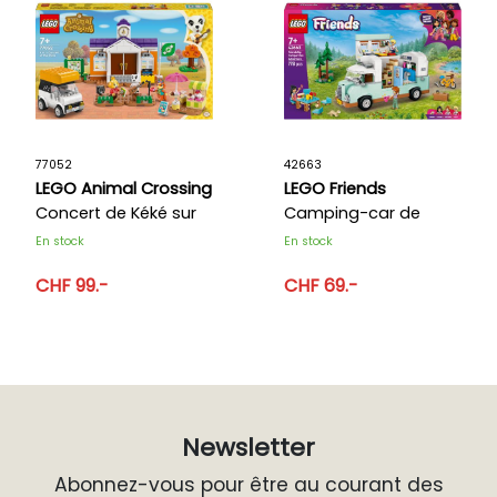
77052
42663
LEGO Animal Crossing
LEGO Friends
Concert de Kéké sur
Camping-car de
la place
l’amitié
En stock
En stock
CHF 99.-
CHF 69.-
Newsletter
Abonnez-vous pour être au courant des