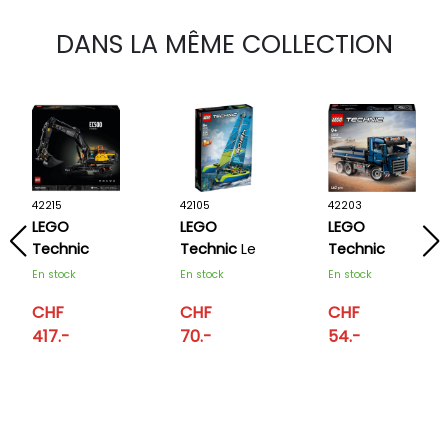
DANS LA MÊME COLLECTION
42215
42105
42203
LEGO
LEGO
LEGO
Technic
Technic
Le
Technic
Pelleteuse
catamaran
Camion
En stock
En stock
En stock
Volvo
benne
CHF
CHF
CHF
EC500
417.-
70.-
54.-
hybride