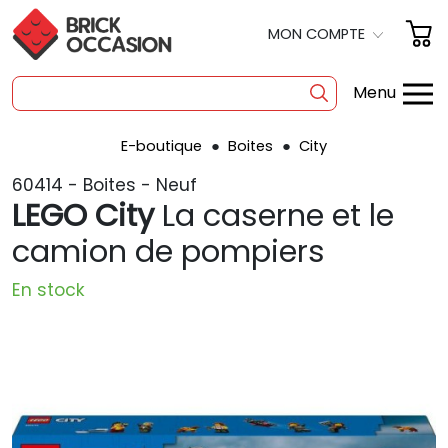
MON COMPTE
Menu
E-boutique
Boites
City
SHOP
60414 - Boites - Neuf
BOITES
LEGO City
La caserne et le
À LA PIÈCE
camion de pompiers
OCCASION
En stock
POLYBAG
PRODUITS DÉRIVÉS
A PROPOS