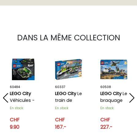
DANS LA MÊME COLLECTION
60484
60337
60508
LEGO City
LEGO City
Le
LEGO City
Le
Véhicules -
train de
braquage
La voiture
voyageurs
du train de
En stock
En stock
En stock
de course
express
police
CHF
CHF
CHF
de jeu vidéo
9.90
167.-
227.-