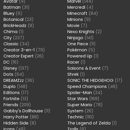
Avatar
(9)
Marvel
(144)
Batman
(31)
Mercredi
(4)
Bluey
(6)
Minecraft
(84)
Botanical
(23)
Minions
(9)
BrickHeadz
(8)
Movie
(7)
Chima
(1)
Nexo Knights
(2)
City
(237)
Ninjago
(141)
Classic
(34)
One Piece
(11)
Creator 3-en-1
(79)
Pokémon
(5)
Creator Expert
(26)
Powered Up
(1)
DC
(16)
Racer
(1)
Disney
(137)
Saisons & Event
(7)
Dots
(64)
Shrek
(1)
DREAMZzz
(36)
SONIC THE HEDGEHOG
(17)
Duplo
(148)
Speed Champions
(46)
Editions
(17)
Spider-Man
(24)
Fortnite
(13)
Star Wars
(169)
Friends
(209)
Super Mario
(78)
Gabby's Dollhouse
(11)
System
(26)
Harry Potter
(88)
Technic
(110)
Hidden Side
(8)
The Legend of Zelda
(1)
Icons
(49)
Trolls
(6)