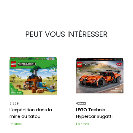
PEUT VOUS INTÉRESSER
21269
42222
L’expédition dans la
LEGO Technic
mine du tatou
Hypercar Bugatti
Chiron Pur Sport
En stock
En stock