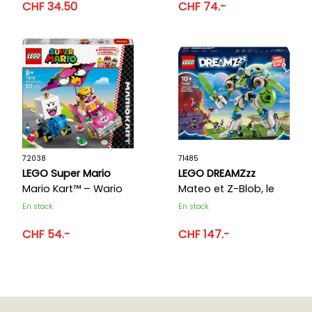
CHF 34.50
CHF 74.-
72038
71485
LEGO Super Mario
LEGO DREAMZzz
Mario Kart™ – Wario
Mateo et Z-Blob, le
et Roi Boo
robot chevalier
En stock
En stock
CHF 54.-
CHF 147.-