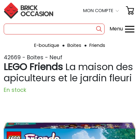
MON COMPTE
Menu
E-boutique
Boites
Friends
SHOP
42669 - Boites - Neuf
BOITES
LEGO Friends
La maison des
À LA PIÈCE
apiculteurs et le jardin fleuri
OCCASION
En stock
POLYBAG
PRODUITS DÉRIVÉS
A PROPOS