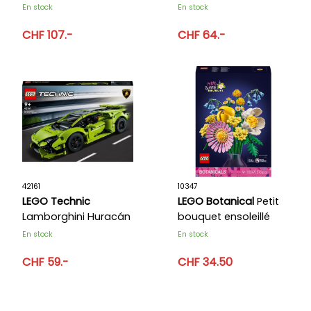
Cogneur
En stock
En stock
CHF 107.-
CHF 64.-
42161
10347
LEGO Technic
LEGO Botanical
Petit
Lamborghini Huracán
bouquet ensoleillé
Tecnica
En stock
En stock
CHF 59.-
CHF 34.50