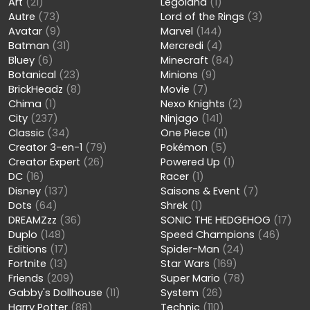
Art
(21)
Legoland
(1)
Autre
(73)
Lord of the Rings
(3)
Avatar
(9)
Marvel
(144)
Batman
(31)
Mercredi
(4)
Bluey
(6)
Minecraft
(84)
Botanical
(23)
Minions
(9)
BrickHeadz
(8)
Movie
(7)
Chima
(1)
Nexo Knights
(2)
City
(237)
Ninjago
(141)
Classic
(34)
One Piece
(11)
Creator 3-en-1
(79)
Pokémon
(5)
Creator Expert
(26)
Powered Up
(1)
DC
(16)
Racer
(1)
Disney
(137)
Saisons & Event
(7)
Dots
(64)
Shrek
(1)
DREAMZzz
(36)
SONIC THE HEDGEHOG
(17)
Duplo
(148)
Speed Champions
(46)
Editions
(17)
Spider-Man
(24)
Fortnite
(13)
Star Wars
(169)
Friends
(209)
Super Mario
(78)
Gabby's Dollhouse
(11)
System
(26)
Harry Potter
(88)
Technic
(110)