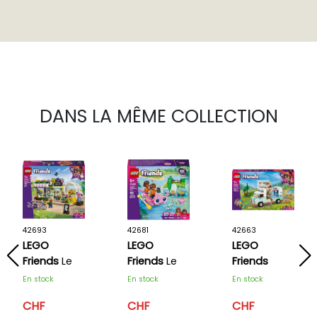
DANS LA MÊME COLLECTION
42693
42681
42663
LEGO
LEGO
LEGO
Friends
Le
Friends
Le
Friends
fleuriste
bateau
Camping-
En stock
En stock
En stock
d’aventures
car de
CHF
CHF
CHF
axolotl
l’amitié