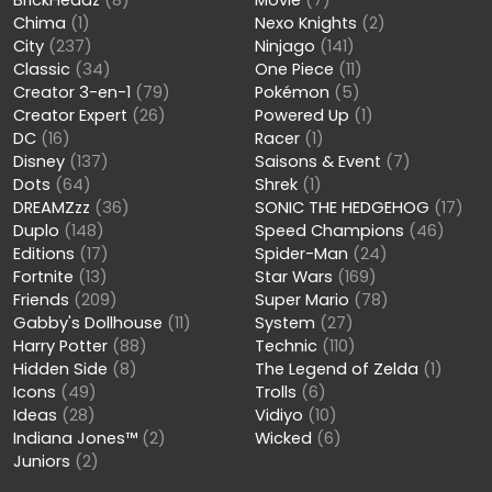
Chima
(1)
Nexo Knights
(2)
City
(237)
Ninjago
(141)
Classic
(34)
One Piece
(11)
Creator 3-en-1
(79)
Pokémon
(5)
Creator Expert
(26)
Powered Up
(1)
DC
(16)
Racer
(1)
Disney
(137)
Saisons & Event
(7)
Dots
(64)
Shrek
(1)
DREAMZzz
(36)
SONIC THE HEDGEHOG
(17)
Duplo
(148)
Speed Champions
(46)
Editions
(17)
Spider-Man
(24)
Fortnite
(13)
Star Wars
(169)
Friends
(209)
Super Mario
(78)
Gabby's Dollhouse
(11)
System
(27)
Harry Potter
(88)
Technic
(110)
Hidden Side
(8)
The Legend of Zelda
(1)
Icons
(49)
Trolls
(6)
Ideas
(28)
Vidiyo
(10)
Indiana Jones™
(2)
Wicked
(6)
Juniors
(2)