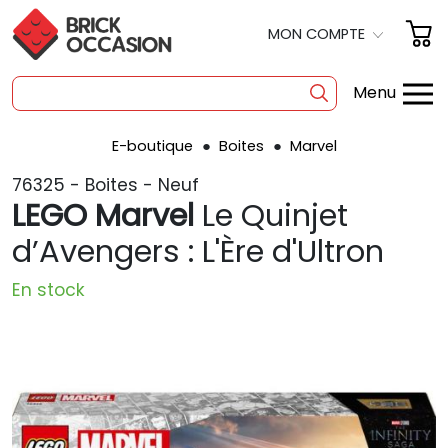
MON COMPTE
Menu
E-boutique
Boites
Marvel
SHOP
76325 - Boites - Neuf
BOITES
LEGO Marvel
Le Quinjet
À LA PIÈCE
d’Avengers : L'Ère d'Ultron
OCCASION
En stock
POLYBAG
PRODUITS DÉRIVÉS
A PROPOS