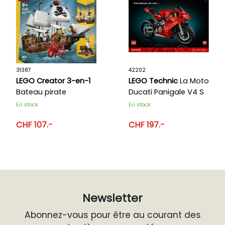
31387
42202
LEGO Creator 3-en-1
LEGO Technic
La Moto
Bateau pirate
Ducati Panigale V4 S
mythique
En stock
En stock
CHF 107.-
CHF 197.-
Newsletter
Abonnez-vous pour être au courant des