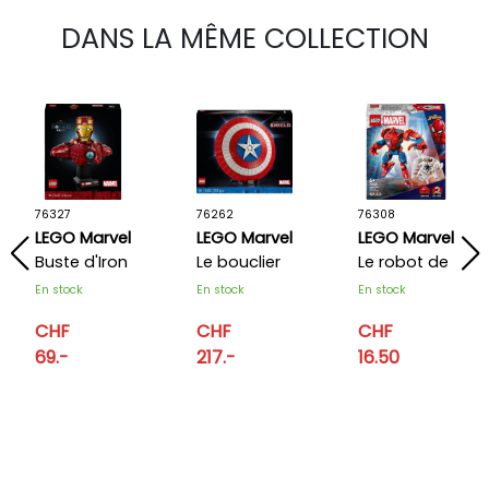
DANS LA MÊME COLLECTION
76327
76262
76308
LEGO Marvel
LEGO Marvel
LEGO Marvel
Buste d'Iron
Le bouclier
Le robot de
Man MK4
de Captain
Spider-Man
En stock
En stock
En stock
America
contre Anti-
CHF
CHF
CHF
Venom
69.-
217.-
16.50