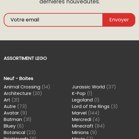
dernières nouveautés.
Envoyer
ASSORTIMENT LEGO
Neuf - Boites
Animal Crossing
(14)
Jurassic World
(37)
Architecture
(20)
K-Pop
(1)
Art
(21)
Legoland
(1)
Autre
(73)
Lord of the Rings
(3)
Avatar
(9)
Marvel
(144)
Batman
(31)
Mercredi
(4)
Bluey
(6)
Minecraft
(84)
Botanical
(23)
Minions
(9)
BrickHeadz
(8)
Movie
(7)