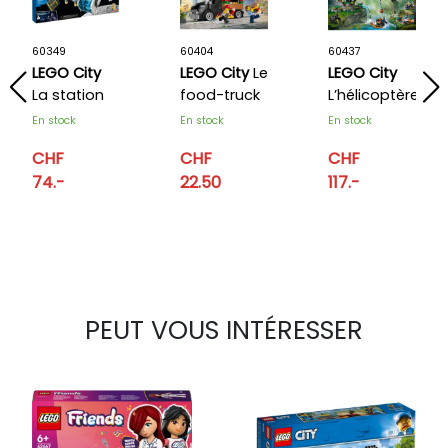
60349
60404
60437
LEGO City
LEGO City
Le
LEGO City
La station
food-truck
L’hélicoptère
spatiale
de burgers
de
En stock
En stock
En stock
lunaire
l’explorateur
CHF
CHF
CHF
de la jungle
74.-
22.50
117.-
au camp
de base
PEUT VOUS INTÉRESSER