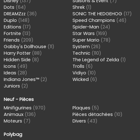
Disney
(137)
Saisons & Event
(7)
Dots
(64)
Shrek
(1)
DREAMZzz
(36)
SONIC THE HEDGEHOG
(17)
Duplo
(148)
Speed Champions
(46)
Editions
(17)
Spider-Man
(24)
Fortnite
(13)
Star Wars
(169)
Friends
(209)
Super Mario
(78)
Gabby's Dollhouse
(11)
System
(26)
Harry Potter
(88)
Technic
(110)
Hidden Side
(8)
The Legend of Zelda
(1)
Icons
(49)
Trolls
(6)
Ideas
(28)
Vidiyo
(10)
Indiana Jones™
(2)
Wicked
(6)
Juniors
(2)
Neuf - Pièces
Minifigurines
(970)
Plaques
(5)
Animaux
(136)
Pièces détachées
(10)
Moteurs
(7)
Divers
(43)
Polybag