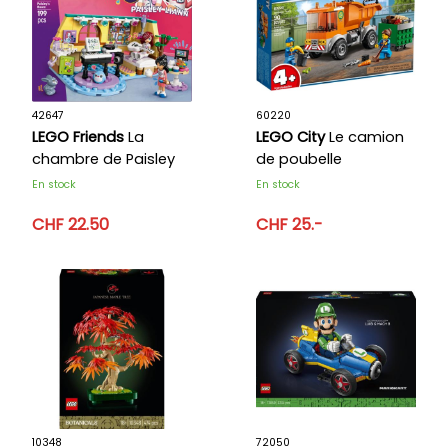
42647
60220
LEGO Friends
La
LEGO City
Le camion
chambre de Paisley
de poubelle
En stock
En stock
CHF 22.50
CHF 25.-
10348
72050