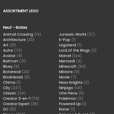
ASSORTIMENT LEGO
Neuf - Boites
Animal Crossing
(14)
Jurassic World
(37)
Architecture
(20)
K-Pop
(1)
Art
(21)
Legoland
(1)
Autre
(73)
Lord of the Rings
(3)
Avatar
(9)
Marvel
(144)
Batman
(31)
Mercredi
(4)
Bluey
(6)
Minecraft
(84)
Botanical
(23)
Minions
(9)
BrickHeadz
(8)
Movie
(7)
Chima
(1)
Nexo Knights
(2)
City
(237)
Ninjago
(141)
Classic
(34)
One Piece
(11)
Creator 3-en-1
(79)
Pokémon
(5)
Creator Expert
(26)
Powered Up
(1)
DC
(16)
Racer
(1)