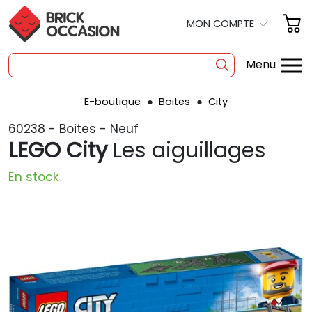
MON COMPTE
Menu
E-boutique
Boites
City
SHOP
60238 - Boites - Neuf
BOITES
LEGO City
Les aiguillages
À LA PIÈCE
En stock
OCCASION
POLYBAG
PRODUITS DÉRIVÉS
A PROPOS