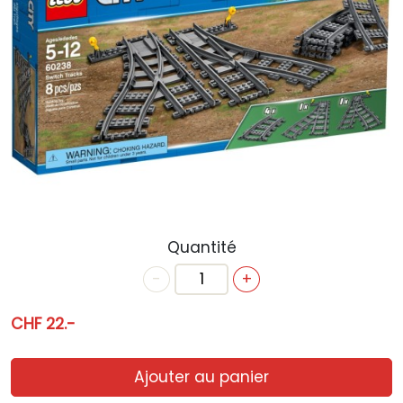
ACTUALITÉS
ANNIVERSAIRE
BONS CADEAUX
CONTACT
Quantité
-
+
CHF 22.-
Ajouter au panier