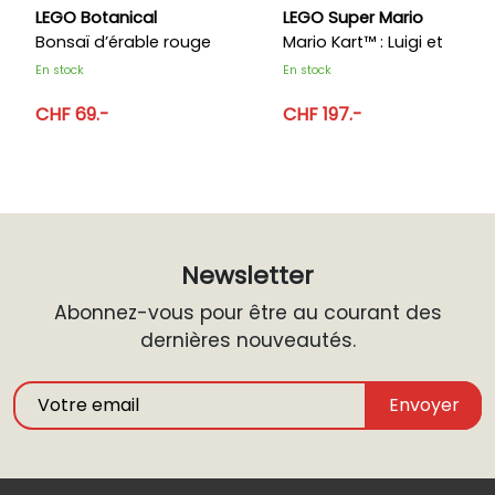
LEGO Botanical
LEGO Super Mario
Bonsaï d’érable rouge
Mario Kart™ : Luigi et
du Japon
Proto 8
En stock
En stock
CHF 69.-
CHF 197.-
Newsletter
Abonnez-vous pour être au courant des
dernières nouveautés.
Envoyer