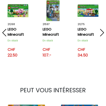
21268
21597
21275
LEGO
LEGO
LEGO
Minecraft
Minecraft
Minecraft
La maison
La station
La maison
En stock
En stock
En stock
de Porcelet
de Ghast
en TNT de
CHF
CHF
CHF
la jungle
22.50
107.-
34.50
PEUT VOUS INTÉRESSER