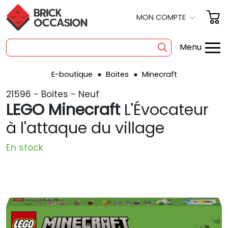
MON COMPTE
Menu
E-boutique
Boites
Minecraft
SHOP
21596 - Boites - Neuf
BOITES
LEGO Minecraft
L'Évocateur
À LA PIÈCE
à l'attaque du village
OCCASION
En stock
POLYBAG
PRODUITS DÉRIVÉS
A PROPOS