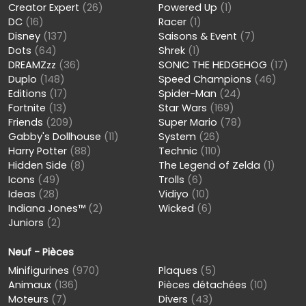
Creator Expert
(26)
Powered Up
(1)
DC
(16)
Racer
(1)
Disney
(137)
Saisons & Event
(7)
Dots
(64)
Shrek
(1)
DREAMZzz
(36)
SONIC THE HEDGEHOG
(17)
Duplo
(148)
Speed Champions
(46)
Editions
(17)
Spider-Man
(24)
Fortnite
(13)
Star Wars
(169)
Friends
(209)
Super Mario
(78)
Gabby's Dollhouse
(11)
System
(26)
Harry Potter
(88)
Technic
(110)
Hidden Side
(8)
The Legend of Zelda
(1)
Icons
(49)
Trolls
(6)
Ideas
(28)
Vidiyo
(10)
Indiana Jones™
(2)
Wicked
(6)
Juniors
(2)
Neuf - Pièces
Minifigurines
(970)
Plaques
(5)
Animaux
(136)
Pièces détachées
(10)
Moteurs
(7)
Divers
(43)