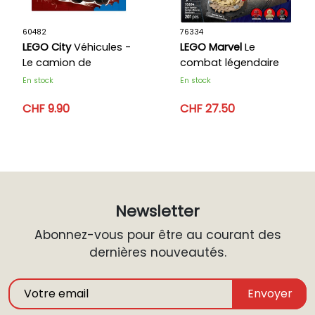
60482
76334
LEGO City
Véhicules -
LEGO Marvel
Le
Le camion de
combat légendaire
pompiers
entre Spider-Man et
En stock
En stock
Sandman
CHF 9.90
CHF 27.50
Newsletter
Abonnez-vous pour être au courant des
dernières nouveautés.
Envoyer