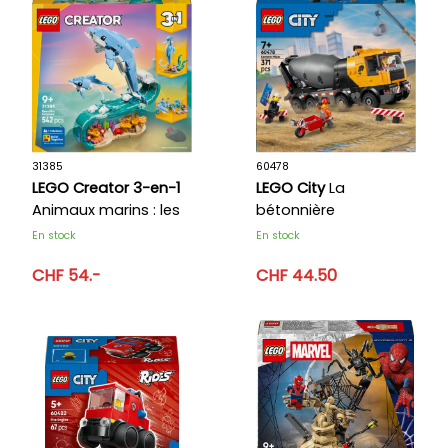
31385
60478
LEGO Creator 3-en-1
LEGO City
La
Animaux marins : les
bétonnière
beaux dauphins
En stock
En stock
CHF 54.-
CHF 44.50