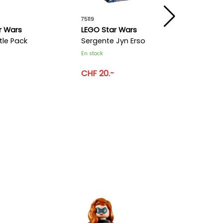
75119
75372
r Wars
LEGO Star Wars
LEGO S
tle Pack
Sergente Jyn Erso
de com
Clone 
En stock
En stock
Droïde
-
CHF 20.-
CHF 36