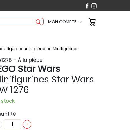
MON COMPTE
boutique
À la pièce
Minifigurines
1276 - À la pièce
EGO Star Wars
inifigurines Star Wars
W 1276
 stock
antité
+