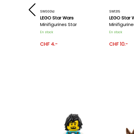
SW0001d
SW1315
rs
LEGO Star Wars
LEGO Star 
 &
Minifigurines Star
Minifigurine
Wars SW 0001d
Wars SW 13
En stock
En stock
CHF 4.-
CHF 10.-