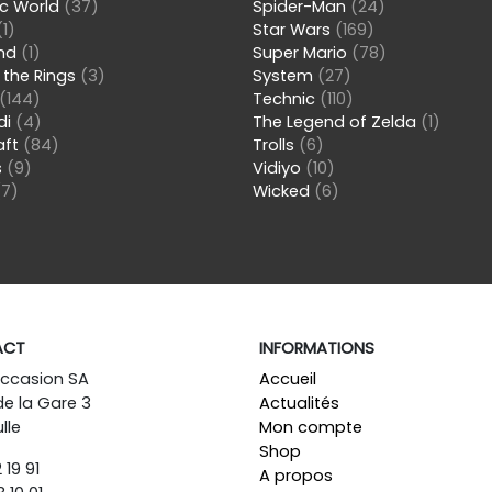
ic World
(37)
Spider-Man
(24)
(1)
Star Wars
(169)
and
(1)
Super Mario
(78)
 the Rings
(3)
System
(27)
(144)
Technic
(110)
di
(4)
The Legend of Zelda
(1)
aft
(84)
Trolls
(6)
s
(9)
Vidiyo
(10)
(7)
Wicked
(6)
ACT
INFORMATIONS
Occasion SA
Accueil
de la Gare 3
Actualités
lle
Mon compte
Shop
 19 91
A propos