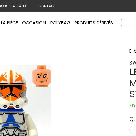
BONS CADEAUX
CONTACT
 LA PIÈCE
OCCASION
POLYBAG
PRODUITS DÉRIVÉS
E-
SW
L
M
S
En
Qu
-