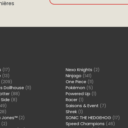
nières
ns
(17)
Nexo Knights
(2)
e
(13)
Ninjago
(141)
s
(209)
One Piece
(11)
s Dollhouse
(11)
Pokémon
(5)
Potter
(88)
Powered Up
(1)
 Side
(8)
Racer
(1)
49)
Saisons & Event
(7)
28)
Shrek
(1)
a Jones™
(2)
SONIC THE HEDGEHOG
(17)
s
(2)
Speed Champions
(46)