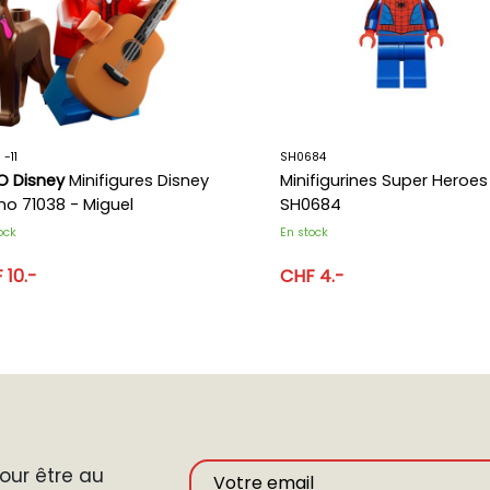
 -11
SH0684
O Disney
Minifigures Disney
Minifigurines Super Heroes
no 71038 - Miguel
SH0684
ock
En stock
 10.-
CHF 4.-
ur être au