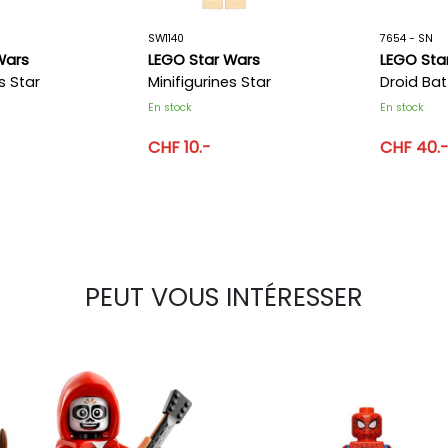
SW1140
7654 - SN
Wars
LEGO Star Wars
LEGO Sta
s Star
Minifigurines Star
Droid Bat
15
Wars SW1140
En stock
En stock
CHF 10.-
CHF 40.
PEUT VOUS INTÉRESSER