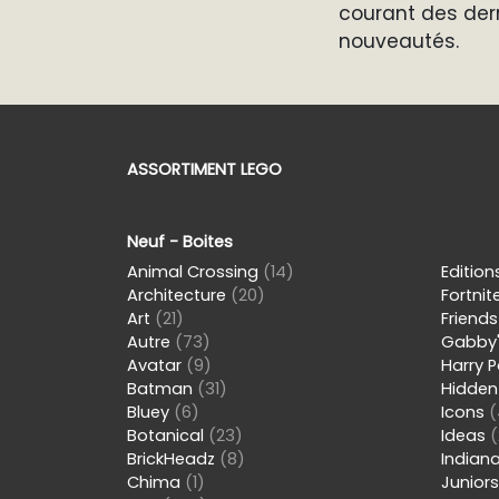
courant des der
nouveautés.
ASSORTIMENT LEGO
Neuf - Boites
Animal Crossing
(14)
Editio
Architecture
(20)
Fortnit
Art
(21)
Friend
Autre
(73)
Gabby'
Avatar
(9)
Harry 
Batman
(31)
Hidden
Bluey
(6)
Icons
(
Botanical
(23)
Ideas
(
BrickHeadz
(8)
Indian
Chima
(1)
Junior