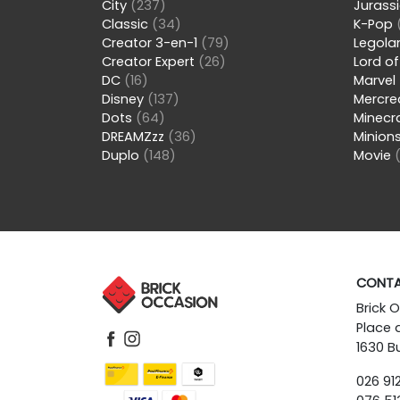
City
(237)
Jurass
Classic
(34)
K-Pop
Creator 3-en-1
(79)
Legol
Creator Expert
(26)
Lord of
DC
(16)
Marvel
Disney
(137)
Mercre
Dots
(64)
Minecr
DREAMZzz
(36)
Minion
Duplo
(148)
Movie
CONT
Brick 
Place 
1630 Bu
026 912