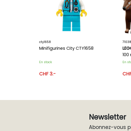
cty1658
71038
Minifigurines City CTY1658
LEG
100 
En stock
En st
CHF 3.-
CHF
Newsletter
Abonnez-vous po