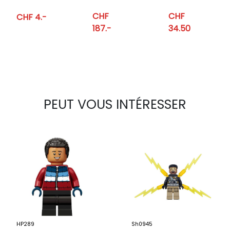
Star Wars
N-1 de
CHF
CHF
CHF 4.-
SW0001C
Mando et
187.-
34.50
Grogu
PEUT VOUS INTÉRESSER
HP289
Sh0945