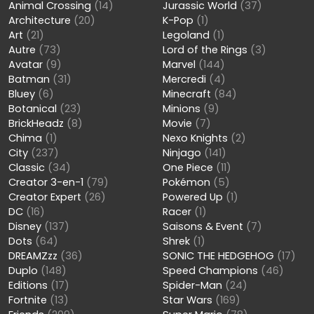
Animal Crossing
(14)
Jurassic World
(37)
Architecture
(20)
K-Pop
(1)
Art
(21)
Legoland
(1)
Autre
(73)
Lord of the Rings
(3)
Avatar
(9)
Marvel
(144)
Batman
(31)
Mercredi
(4)
Bluey
(6)
Minecraft
(84)
Botanical
(23)
Minions
(9)
BrickHeadz
(8)
Movie
(7)
Chima
(1)
Nexo Knights
(2)
City
(237)
Ninjago
(141)
Classic
(34)
One Piece
(11)
Creator 3-en-1
(79)
Pokémon
(5)
Creator Expert
(26)
Powered Up
(1)
DC
(16)
Racer
(1)
Disney
(137)
Saisons & Event
(7)
Dots
(64)
Shrek
(1)
DREAMZzz
(36)
SONIC THE HEDGEHOG
(17)
Duplo
(148)
Speed Champions
(46)
Editions
(17)
Spider-Man
(24)
Fortnite
(13)
Star Wars
(169)