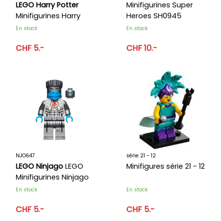
LEGO Harry Potter
Minifigurines Super
Minifigurines Harry
Heroes SH0945
Potter HP289
En stock
En stock
CHF 5.-
CHF 10.-
NJO647
série 21 - 12
LEGO Ninjago
LEGO
Minifigures série 21 - 12
Minifigurines Ninjago
NJO647
En stock
En stock
CHF 5.-
CHF 5.-