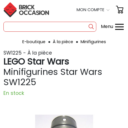
MON COMPTE
Menu
E-boutique
À la pièce
Minifigurines
SHOP
SW1225 - À la pièce
BOITES
LEGO Star Wars
À LA PIÈCE
Minifigurines Star Wars
SW1225
OCCASION
POLYBAG
En stock
PRODUITS DÉRIVÉS
A PROPOS