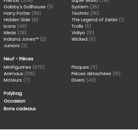
Friends
(209)
Super Mario
(78)
Gabby's Dollhouse
(11)
System
(26)
Harry Potter
(88)
Technic
(110)
Hidden Side
(8)
The Legend of Zelda
(1)
Icons
(49)
Trolls
(6)
Ideas
(28)
Vidiyo
(10)
Indiana Jones™
(2)
Wicked
(6)
Juniors
(2)
Neuf - Pièces
Minifigurines
(970)
Plaques
(5)
Animaux
(136)
Pièces détachées
(10)
Moteurs
(7)
Divers
(43)
Polybag
Occasion
Bons cadeaux