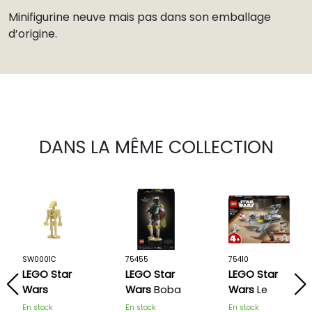
Minifigurine neuve mais pas dans son emballage
d’origine.
DANS LA MÊME COLLECTION
SW0001C
75455
75410
LEGO Star
LEGO Star
LEGO Star
Wars
Wars
Boba
Wars
Le
Minifigurines
Fett™
chasseur
En stock
En stock
En stock