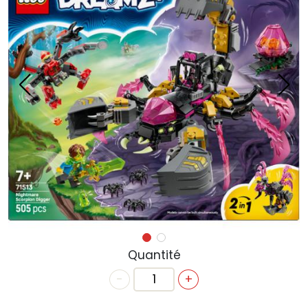
ACTUALITÉS
ANNIVERSAIRE
BONS CADEAUX
CONTACT
Quantité
-
+