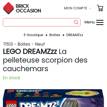
MON COMPTE
Menu
E-boutique
Boites
DREAMZzz
SHOP
71513 - Boites - Neuf
BOITES
LEGO DREAMZzz
La
À LA PIÈCE
pelleteuse scorpion des
cauchemars
OCCASION
POLYBAG
En stock
PRODUITS DÉRIVÉS
A PROPOS