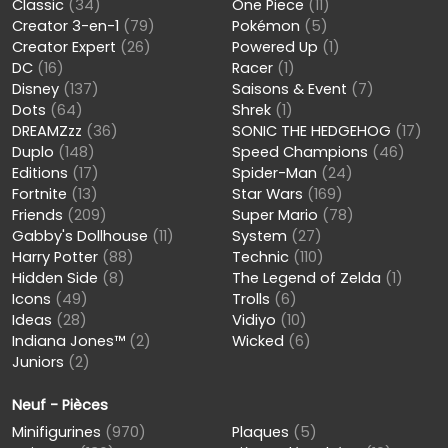
Classic
(34)
One Piece
(11)
Creator 3-en-1
(79)
Pokémon
(5)
Creator Expert
(26)
Powered Up
(1)
DC
(16)
Racer
(1)
Disney
(137)
Saisons & Event
(7)
Dots
(64)
Shrek
(1)
DREAMZzz
(36)
SONIC THE HEDGEHOG
(17)
Duplo
(148)
Speed Champions
(46)
Editions
(17)
Spider-Man
(24)
Fortnite
(13)
Star Wars
(169)
Friends
(209)
Super Mario
(78)
Gabby's Dollhouse
(11)
System
(27)
Harry Potter
(88)
Technic
(110)
Hidden Side
(8)
The Legend of Zelda
(1)
Icons
(49)
Trolls
(6)
Ideas
(28)
Vidiyo
(10)
Indiana Jones™
(2)
Wicked
(6)
Juniors
(2)
Neuf - Pièces
Minifigurines
(970)
Plaques
(5)