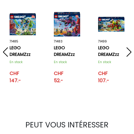
71485
71483
71499
LEGO
LEGO
LEGO
DREAMZzz
DREAMZzz
DREAMZzz
Mateo et Z-
Les
Le camion
En stock
En stock
En stock
Blob, le
créatures
spray de
CHF
CHF
CHF
robot
de la
peinture de
147.-
52.-
107.-
chevalier
Sorcière
Mateo
des
cauchemars
PEUT VOUS INTÉRESSER