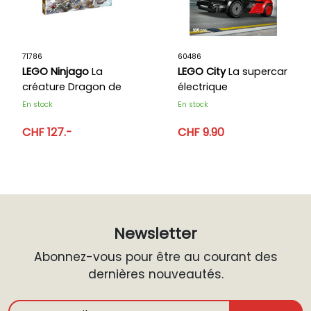
71786
60486
LEGO Ninjago
La
LEGO City
La supercar
créature Dragon de
électrique
glace de Zane
En stock
En stock
CHF 127.-
CHF 9.90
Newsletter
Abonnez-vous pour être au courant des
dernières nouveautés.