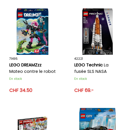
71495
42221
LEGO DREAMZzz
LEGO Technic
La
Mateo contre le robot
fusée SLS NASA
Cyber cerveau
Artemis
En stock
En stock
CHF 34.50
CHF 69.-