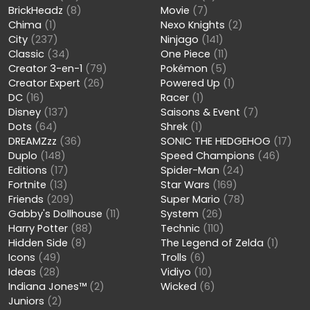
BrickHeadz
(8)
Movie
(7)
Chima
(1)
Nexo Knights
(2)
City
(237)
Ninjago
(141)
Classic
(34)
One Piece
(11)
Creator 3-en-1
(79)
Pokémon
(5)
Creator Expert
(26)
Powered Up
(1)
DC
(16)
Racer
(1)
Disney
(137)
Saisons & Event
(7)
Dots
(64)
Shrek
(1)
DREAMZzz
(36)
SONIC THE HEDGEHOG
(17)
Duplo
(148)
Speed Champions
(46)
Editions
(17)
Spider-Man
(24)
Fortnite
(13)
Star Wars
(169)
Friends
(209)
Super Mario
(78)
Gabby's Dollhouse
(11)
System
(26)
Harry Potter
(88)
Technic
(110)
Hidden Side
(8)
The Legend of Zelda
(1)
Icons
(49)
Trolls
(6)
Ideas
(28)
Vidiyo
(10)
Indiana Jones™
(2)
Wicked
(6)
Juniors
(2)