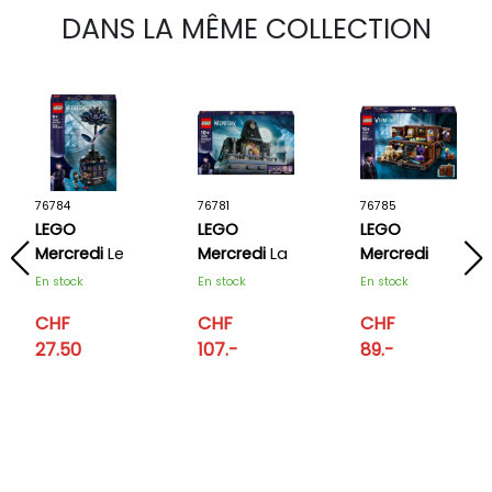
DANS LA MÊME COLLECTION
76784
76781
76785
LEGO
LEGO
LEGO
Mercredi
Le
Mercredi
La
Mercredi
dahlia noir
chambre
L’appartement
En stock
En stock
En stock
de Mercredi
de La
CHF
CHF
CHF
et Enid
Chose
27.50
107.-
89.-