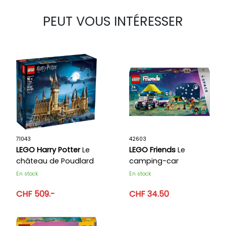
PEUT VOUS INTÉRESSER
71043
42603
LEGO Harry Potter
Le
LEGO Friends
Le
château de Poudlard
camping-car
d’observation des
En stock
En stock
étoiles
CHF 509.-
CHF 34.50