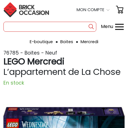
MON COMPTE
Menu
E-boutique
Boites
Mercredi
SHOP
76785 - Boites - Neuf
BOITES
LEGO Mercredi
À LA PIÈCE
L’appartement de La Chose
OCCASION
En stock
POLYBAG
PRODUITS DÉRIVÉS
A PROPOS