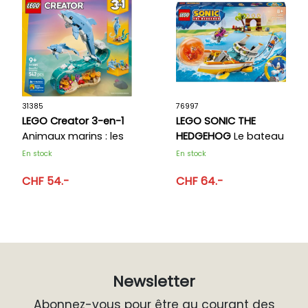
31385
76997
LEGO Creator 3-en-1
LEGO SONIC THE
Animaux marins : les
HEDGEHOG
Le bateau
beaux dauphins
d’aventures de Tails
En stock
En stock
CHF 54.-
CHF 64.-
Newsletter
Abonnez-vous pour être au courant des