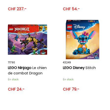
CHF 237.-
CHF 54.-
71790
43249
LEGO Ninjago
Le chien
LEGO Disney
Stitch
de combat Dragon
Imperium
En stock
En stock
CHF 24.-
CHF 79.-