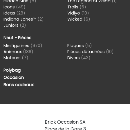
Hidden Side
(8)
The Legend of Zelda
(1)
Icons
(49)
Trolls
(6)
Ideas
(28)
Vidiyo
(10)
Indiana Jones™
(2)
Wicked
(6)
Juniors
(2)
Neuf - Pièces
Minifigurines
(970)
Plaques
(5)
Animaux
(136)
Pièces détachées
(10)
Moteurs
(7)
Divers
(43)
Polybag
Occasion
Bons cadeaux
Brick Occasion SA
Place de la Gare 3