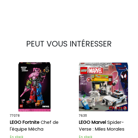
Kong
PEUT VOUS INTÉRESSER
77078
76311
LEGO Fortnite
Chef de
LEGO Marvel
Spider-
l'équipe Mécha
Verse : Miles Morales
contre La Tache
En stock
En stock