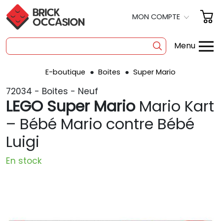
MON COMPTE
Menu
E-boutique
Boites
Super Mario
SHOP
72034 - Boites - Neuf
BOITES
LEGO Super Mario
Mario Kart
À LA PIÈCE
– Bébé Mario contre Bébé
Luigi
OCCASION
POLYBAG
En stock
PRODUITS DÉRIVÉS
A PROPOS