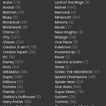
Autre
(73)
Lord of the Rings
(3)
Avatar
(9)
Marvel
(144)
Batman
(31)
Mercredi
(4)
Bluey
(6)
Minecraft
(84)
Botanical
(23)
Minions
(9)
BrickHeadz
(8)
Movie
(7)
Chima
(1)
Nexo Knights
(2)
City
(237)
Ninjago
(141)
Classic
(34)
One Piece
(11)
Creator 3-en-1
(79)
Pokémon
(5)
Creator Expert
(26)
Powered Up
(1)
DC
(16)
Racer
(1)
Disney
(137)
Saisons & Event
(7)
Dots
(64)
Shrek
(1)
DREAMZzz
(36)
SONIC THE HEDGEHOG
(17)
Duplo
(148)
Speed Champions
(46)
Editions
(17)
Spider-Man
(24)
Fortnite
(13)
Star Wars
(169)
Friends
(209)
Super Mario
(78)
Gabby's Dollhouse
(11)
System
(26)
Harry Potter
(88)
Technic
(110)