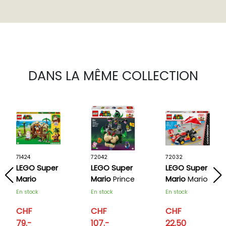
DANS LA MÊME COLLECTION
71424
72042
72032
LEGO Super
LEGO Super
LEGO Super
Mario
Mario
Prince
Mario
Mario
Ensemble
Florian et
Kart™ – Kart
En stock
En stock
En stock
d'extension
château de
standard
CHF
CHF
CHF
La cabane
Bowser
79.-
107.-
22.50
de Donkey