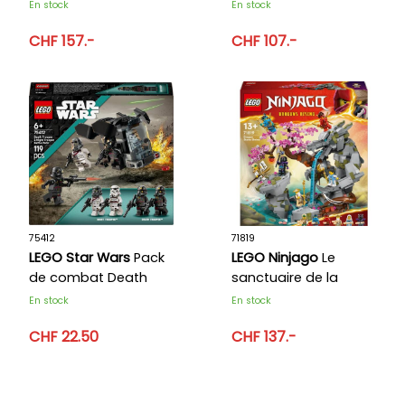
d'accessoires de
En stock
En stock
Quidditch™ et
CHF 157.-
CHF 107.-
marchand de glaces
75412
71819
LEGO Star Wars
Pack
LEGO Ninjago
Le
de combat Death
sanctuaire de la
Troopers contre Night
roche du dragon
En stock
En stock
Troopers
CHF 22.50
CHF 137.-