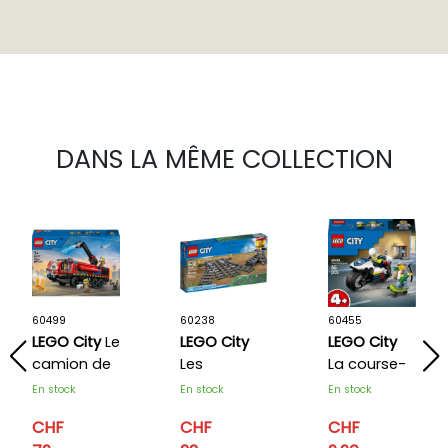
DANS LA MÊME COLLECTION
60499
60238
60455
LEGO City
Le
LEGO City
LEGO City
camion de
Les
La course-
pompiers
aiguillages
poursuite
En stock
En stock
En stock
de
en moto de
CHF
CHF
CHF
l'aéroport
police