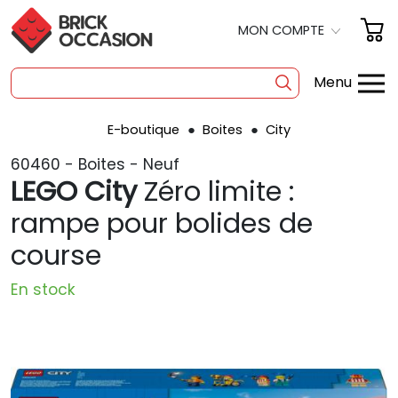
MON COMPTE
Menu
E-boutique
Boites
City
SHOP
60460 - Boites - Neuf
BOITES
LEGO City
Zéro limite :
À LA PIÈCE
rampe pour bolides de
course
OCCASION
POLYBAG
En stock
PRODUITS DÉRIVÉS
A PROPOS