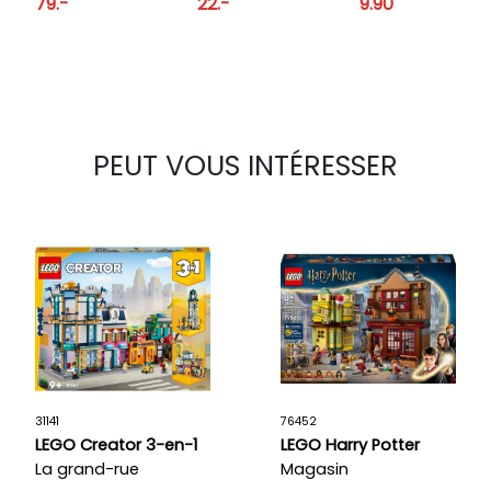
79.-
22.-
9.90
PEUT VOUS INTÉRESSER
31141
76452
LEGO Creator 3-en-1
LEGO Harry Potter
La grand-rue
Magasin