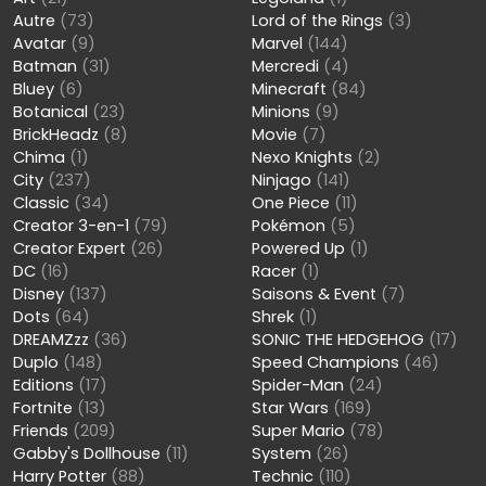
Autre
(73)
Lord of the Rings
(3)
Avatar
(9)
Marvel
(144)
Batman
(31)
Mercredi
(4)
Bluey
(6)
Minecraft
(84)
Botanical
(23)
Minions
(9)
BrickHeadz
(8)
Movie
(7)
Chima
(1)
Nexo Knights
(2)
City
(237)
Ninjago
(141)
Classic
(34)
One Piece
(11)
Creator 3-en-1
(79)
Pokémon
(5)
Creator Expert
(26)
Powered Up
(1)
DC
(16)
Racer
(1)
Disney
(137)
Saisons & Event
(7)
Dots
(64)
Shrek
(1)
DREAMZzz
(36)
SONIC THE HEDGEHOG
(17)
Duplo
(148)
Speed Champions
(46)
Editions
(17)
Spider-Man
(24)
Fortnite
(13)
Star Wars
(169)
Friends
(209)
Super Mario
(78)
Gabby's Dollhouse
(11)
System
(26)
Harry Potter
(88)
Technic
(110)