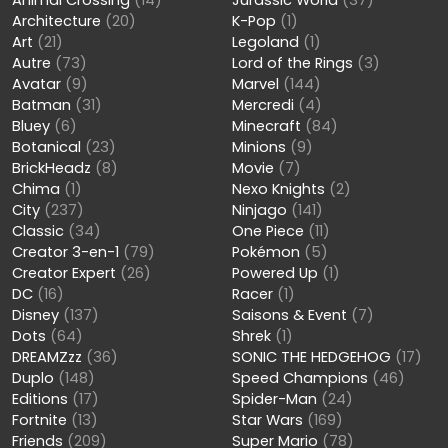
Architecture
(20)
K-Pop
(1)
Art
(21)
Legoland
(1)
Autre
(73)
Lord of the Rings
(3)
Avatar
(9)
Marvel
(144)
Batman
(31)
Mercredi
(4)
Bluey
(6)
Minecraft
(84)
Botanical
(23)
Minions
(9)
BrickHeadz
(8)
Movie
(7)
Chima
(1)
Nexo Knights
(2)
City
(237)
Ninjago
(141)
Classic
(34)
One Piece
(11)
Creator 3-en-1
(79)
Pokémon
(5)
Creator Expert
(26)
Powered Up
(1)
DC
(16)
Racer
(1)
Disney
(137)
Saisons & Event
(7)
Dots
(64)
Shrek
(1)
DREAMZzz
(36)
SONIC THE HEDGEHOG
(17)
Duplo
(148)
Speed Champions
(46)
Editions
(17)
Spider-Man
(24)
Fortnite
(13)
Star Wars
(169)
Friends
(209)
Super Mario
(78)