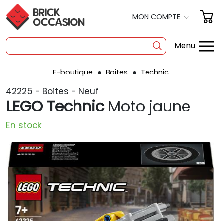
MON COMPTE
Menu
E-boutique
Boites
Technic
SHOP
42225 - Boites - Neuf
BOITES
LEGO Technic
Moto jaune
À LA PIÈCE
En stock
OCCASION
POLYBAG
PRODUITS DÉRIVÉS
A PROPOS