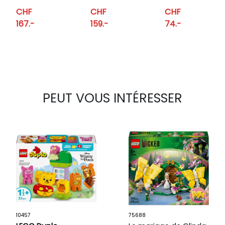
Dodge
lutte contre
Mitsubishi
CHF
CHF
CHF
Charger R/T
l’incendie
Eclipse de
167.-
159.-
74.-
de Fast and
Fast and
Furious
Furious
PEUT VOUS INTÉRESSER
10457
75688