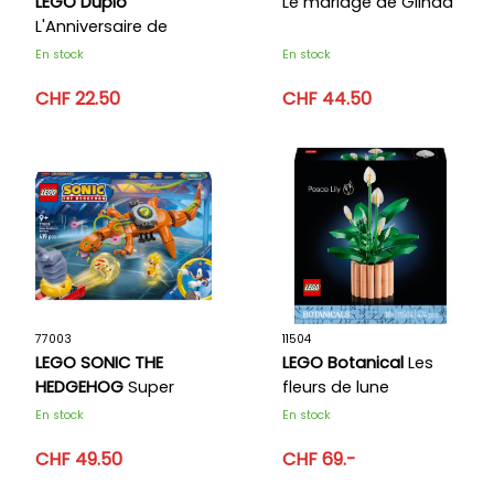
LEGO Duplo
Le mariage de Glinda
L'Anniversaire de
Winnie l’Ourson
En stock
En stock
CHF 22.50
CHF 44.50
77003
11504
LEGO SONIC THE
LEGO Botanical
Les
HEDGEHOG
Super
fleurs de lune
Shadow contre
En stock
En stock
Biolizard
CHF 49.50
CHF 69.-