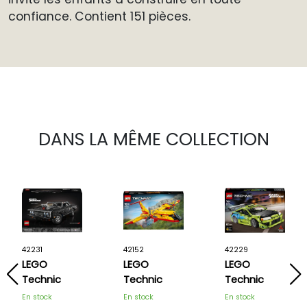
confiance. Contient 151 pièces.
DANS LA MÊME COLLECTION
42231
42152
42229
LEGO
LEGO
LEGO
Technic
Technic
Technic
Voiture
L’avion de
Voiture
En stock
En stock
En stock