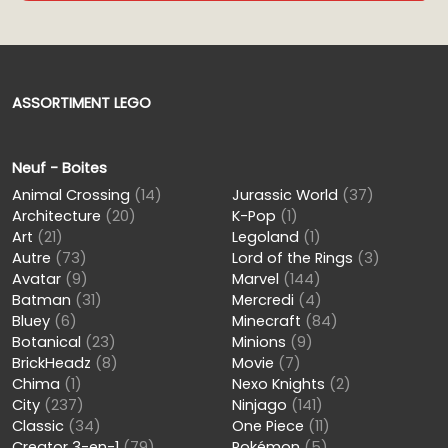
ASSORTIMENT LEGO
Neuf - Boites
Animal Crossing
(14)
Jurassic World
(37)
Architecture
(20)
K-Pop
(1)
Art
(21)
Legoland
(1)
Autre
(73)
Lord of the Rings
(3)
Avatar
(9)
Marvel
(144)
Batman
(31)
Mercredi
(4)
Bluey
(6)
Minecraft
(84)
Botanical
(23)
Minions
(9)
BrickHeadz
(8)
Movie
(7)
Chima
(1)
Nexo Knights
(2)
City
(237)
Ninjago
(141)
Classic
(34)
One Piece
(11)
Creator 3-en-1
(79)
Pokémon
(5)