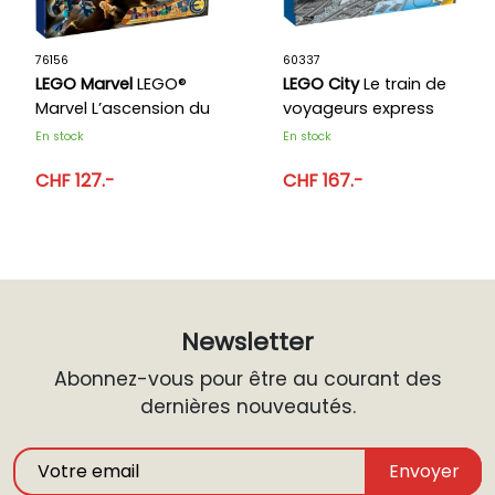
76156
60337
LEGO Marvel
LEGO®
LEGO City
Le train de
Marvel L’ascension du
voyageurs express
Domo
En stock
En stock
CHF 127.-
CHF 167.-
Newsletter
Abonnez-vous pour être au courant des
dernières nouveautés.
Envoyer