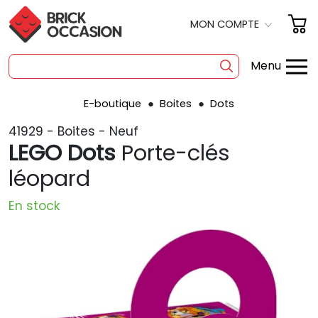
MON COMPTE
Menu
E-boutique
Boites
Dots
SHOP
41929 - Boites - Neuf
BOITES
LEGO Dots
Porte-clés
À LA PIÈCE
léopard
OCCASION
En stock
POLYBAG
PRODUITS DÉRIVÉS
A PROPOS