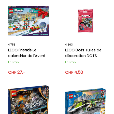
41758
41803
LEGO Friends
Le
LEGO Dots
Tuiles de
calendrier de l’Avent
décoration DOTS
2023 LEGO Friends
Série 8 - Paillettes
En stock
En stock
CHF 27.-
CHF 4.50