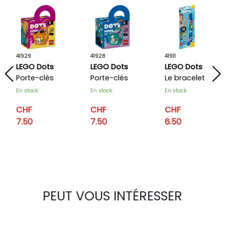
41929
41928
41911
LEGO Dots
LEGO Dots
LEGO Dots
Porte-clés
Porte-clés
Le bracelet
léopard
narval
Équipe
En stock
En stock
En stock
CHF
CHF
CHF
7.50
7.50
6.50
PEUT VOUS INTÉRESSER