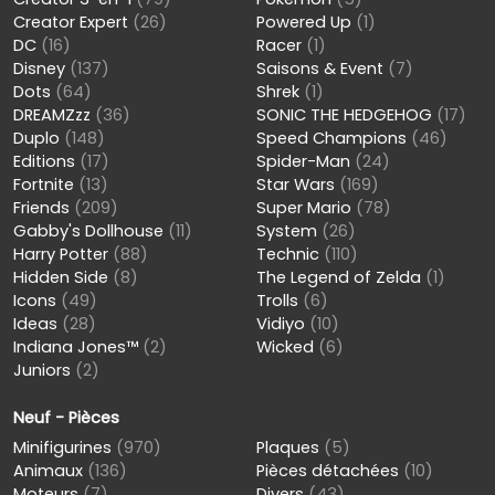
Creator Expert
(26)
Powered Up
(1)
DC
(16)
Racer
(1)
Disney
(137)
Saisons & Event
(7)
Dots
(64)
Shrek
(1)
DREAMZzz
(36)
SONIC THE HEDGEHOG
(17)
Duplo
(148)
Speed Champions
(46)
Editions
(17)
Spider-Man
(24)
Fortnite
(13)
Star Wars
(169)
Friends
(209)
Super Mario
(78)
Gabby's Dollhouse
(11)
System
(26)
Harry Potter
(88)
Technic
(110)
Hidden Side
(8)
The Legend of Zelda
(1)
Icons
(49)
Trolls
(6)
Ideas
(28)
Vidiyo
(10)
Indiana Jones™
(2)
Wicked
(6)
Juniors
(2)
Neuf - Pièces
Minifigurines
(970)
Plaques
(5)
Animaux
(136)
Pièces détachées
(10)
Moteurs
(7)
Divers
(43)