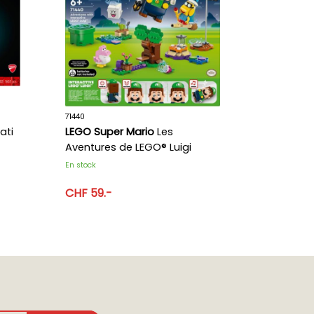
71440
ati
LEGO Super Mario
Les
Aventures de LEGO® Luigi
interactif
En stock
CHF 59.-