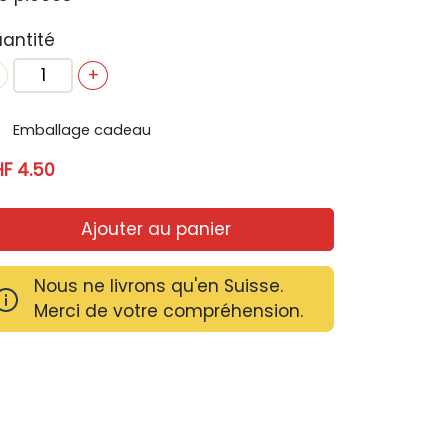
antité
+
Emballage cadeau
F 4.50
Ajouter au panier
Nous ne livrons qu'en Suisse.
Merci de votre compréhension.