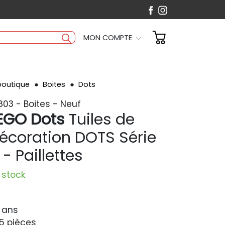
MON COMPTE
boutique
Boites
Dots
803 - Boites - Neuf
EGO Dots
Tuiles de
écoration DOTS Série
 - Paillettes
 stock
 ans
15 pièces