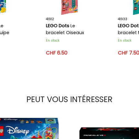
41912
41933
Le
LEGO Dots
Le
LEGO Dot
uipe
bracelet Oiseaux
bracelet 
amoureux
En stock
En stock
CHF 6.50
CHF 7.5
PEUT VOUS INTÉRESSER