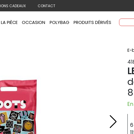
BONS CADEAUX
CONTACT
 LA PIÈCE
OCCASION
POLYBAG
PRODUITS DÉRIVÉS
E-
41
L
d
8
En
6
1