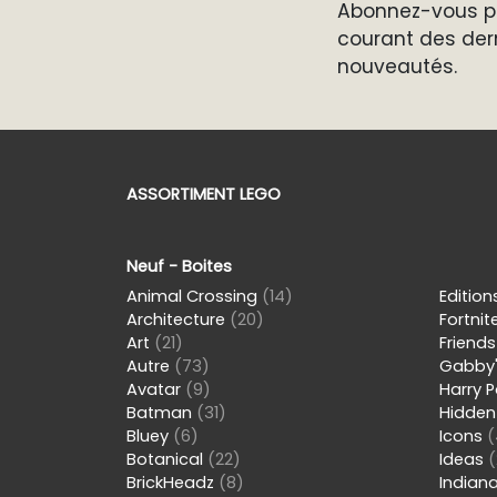
Abonnez-vous po
courant des der
nouveautés.
ASSORTIMENT LEGO
Neuf - Boites
Animal Crossing
(14)
Editio
Architecture
(20)
Fortnit
Art
(21)
Friend
Autre
(73)
Gabby'
Avatar
(9)
Harry 
Batman
(31)
Hidden
Bluey
(6)
Icons
(
Botanical
(22)
Ideas
(
BrickHeadz
(8)
Indian