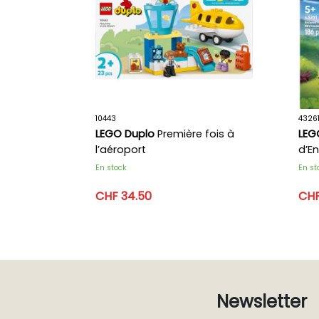
10443
4326
LEGO Duplo
Première fois à
LEG
l’aéroport
d’E
En stock
En st
CHF 34.50
CHF
Newsletter