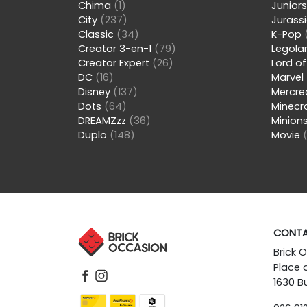
Chima
(1)
Junior
City
(237)
Jurass
Classic
(34)
K-Pop
Creator 3-en-1
(79)
Legol
Creator Expert
(26)
Lord of
DC
(16)
Marvel
Disney
(137)
Mercre
Dots
(64)
Minecr
DREAMZzz
(36)
Minion
Duplo
(148)
Movie
CONT
Brick 
Place 
1630 Bu