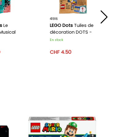
41916
41928
s
Le
LEGO Dots
Tuiles de
LEGO D
Musical
décoration DOTS -
clés na
Série 2
En stock
En stock
0
CHF 4.50
CHF 7.