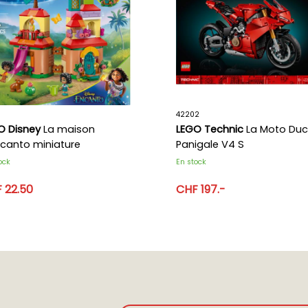
1
42202
O Disney
La maison
LEGO Technic
La Moto Duc
ncanto miniature
Panigale V4 S
ock
En stock
 22.50
CHF 197.-