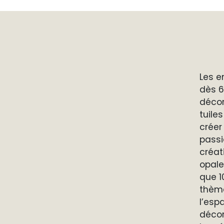
Les e
dès 6
décor
tuile
créer
passi
créat
opale
que 1
thème
l’esp
décor