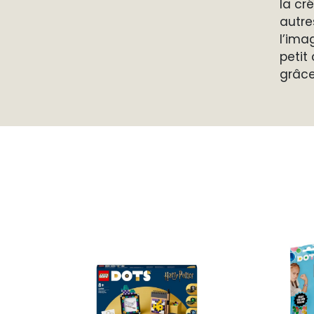
la cr
autre
l’ima
petit
grâce