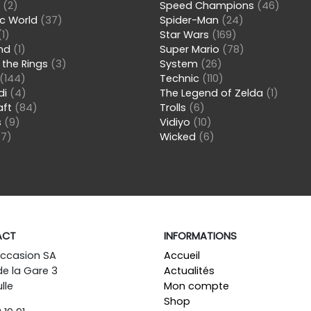
s
(2)
Speed Champions
(46)
ic World
(37)
Spider-Man
(24)
(1)
Star Wars
(169)
and
(1)
Super Mario
(78)
 the Rings
(3)
System
(26)
(144)
Technic
(110)
di
(4)
The Legend of Zelda
(1)
aft
(84)
Trolls
(6)
s
(9)
Vidiyo
(10)
(7)
Wicked
(6)
ACT
INFORMATIONS
Occasion SA
Accueil
de la Gare 3
Actualités
lle
Mon compte
Shop