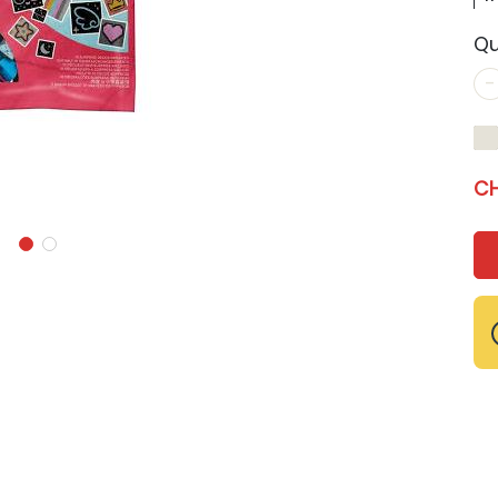
Qu
-
CH