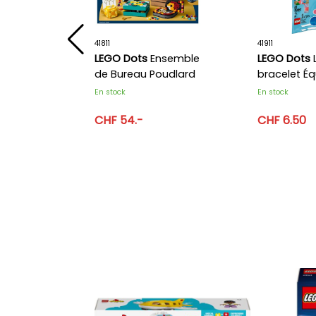
41811
41911
rte-
LEGO Dots
Ensemble
LEGO Dots
de Bureau Poudlard
bracelet Éq
En stock
En stock
CHF 54.-
CHF 6.50