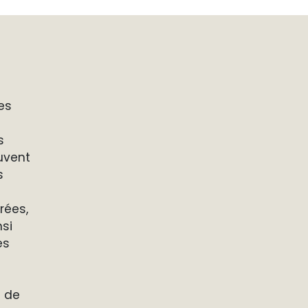
es
s
uvent
s
rées,
nsi
es
t de