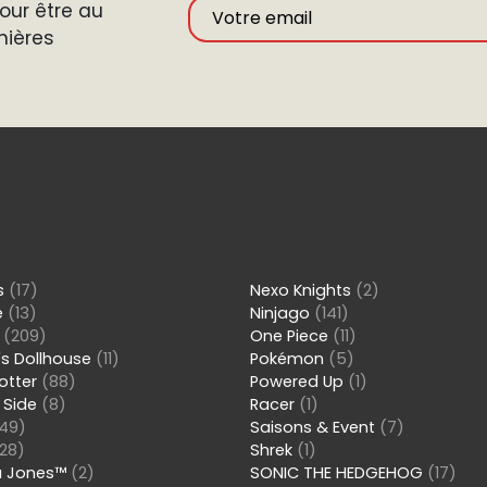
ur être au
nières
ns
(17)
Nexo Knights
(2)
e
(13)
Ninjago
(141)
s
(209)
One Piece
(11)
s Dollhouse
(11)
Pokémon
(5)
Potter
(88)
Powered Up
(1)
 Side
(8)
Racer
(1)
49)
Saisons & Event
(7)
28)
Shrek
(1)
a Jones™
(2)
SONIC THE HEDGEHOG
(17)