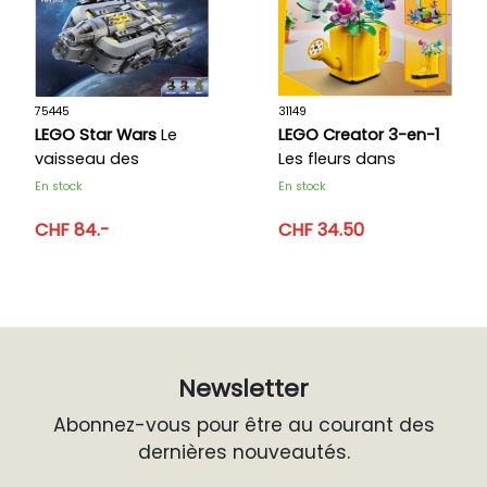
75445
31149
LEGO Star Wars
Le
LEGO Creator 3-en-1
vaisseau des
Les fleurs dans
Anzellans
l’arrosoir
En stock
En stock
CHF 84.-
CHF 34.50
Newsletter
Abonnez-vous pour être au courant des
dernières nouveautés.