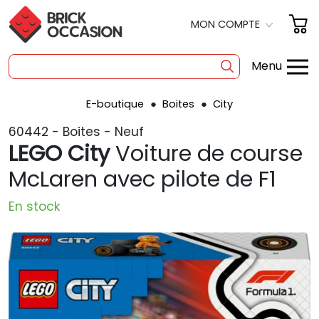
MON COMPTE
Menu
E-boutique
Boites
City
SHOP
60442 - Boites - Neuf
BOITES
LEGO City
Voiture de course
À LA PIÈCE
McLaren avec pilote de F1
OCCASION
En stock
POLYBAG
PRODUITS DÉRIVÉS
A PROPOS