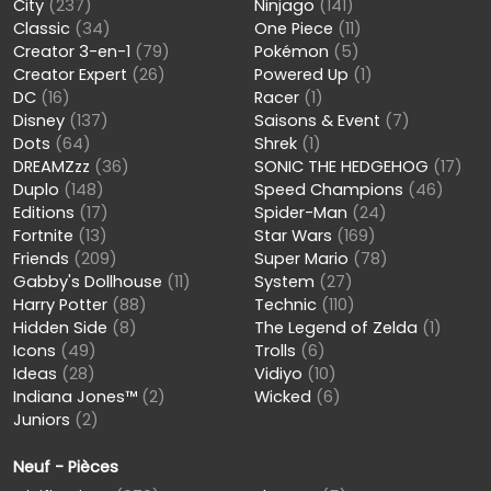
City
(237)
Ninjago
(141)
Classic
(34)
One Piece
(11)
Creator 3-en-1
(79)
Pokémon
(5)
Creator Expert
(26)
Powered Up
(1)
DC
(16)
Racer
(1)
Disney
(137)
Saisons & Event
(7)
Dots
(64)
Shrek
(1)
DREAMZzz
(36)
SONIC THE HEDGEHOG
(17)
Duplo
(148)
Speed Champions
(46)
Editions
(17)
Spider-Man
(24)
Fortnite
(13)
Star Wars
(169)
Friends
(209)
Super Mario
(78)
Gabby's Dollhouse
(11)
System
(27)
Harry Potter
(88)
Technic
(110)
Hidden Side
(8)
The Legend of Zelda
(1)
Icons
(49)
Trolls
(6)
Ideas
(28)
Vidiyo
(10)
Indiana Jones™
(2)
Wicked
(6)
Juniors
(2)
Neuf - Pièces