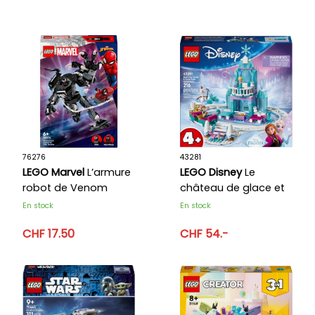
76276
43281
LEGO Marvel
L’armure
LEGO Disney
Le
robot de Venom
château de glace et
contre Miles Morales
la piste enneigée
En stock
En stock
d’Elsa
CHF 17.50
CHF 54.-