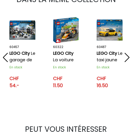
60457
60322
60487
LEGO City
Le
LEGO City
LEGO City
Le
garage de
La voiture
taxi jaune
personnalisation
de course
En stock
En stock
En stock
des
CHF
CHF
CHF
voitures de
54.-
11.50
16.50
police
PEUT VOUS INTÉRESSER